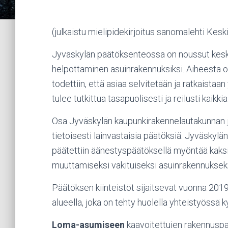
(julkaistu mielipidekirjoitus sanomalehti Ke
Jyväskylän päätöksenteossa on noussut kesk
helpottaminen asuinrakennuksiksi. Aiheesta on
todettiin, että asiaa selvitetään ja ratkaistaa
tulee tutkittua tasapuolisesti ja reilusti kaikki
Osa Jyväskylän kaupunkirakennelautakunnan j
tietoisesti lainvastaisia päätöksiä. Jyväsky
päätettiin äänestyspäätöksellä myöntää kaks
muuttamiseksi vakituiseksi asuinrakennukseks
Päätöksen kiinteistöt sijaitsevat vuonna 201
alueella, joka on tehty huolella yhteistyössä k
Loma-asumiseen
kaavoitettujen rakennusp