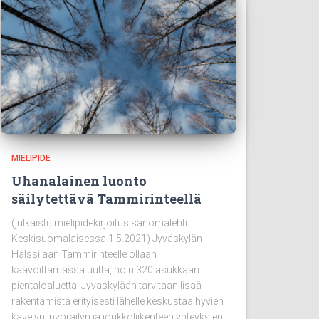
MIELIPIDE
Uhanalainen luonto
säilytettävä Tammirinteellä
(julkaistu mielipidekirjoitus sanomalehti
Keskisuomalaisessa 1.5.2021) Jyväskylän
Halssilaan Tammirinteelle ollaan
kaavoittamassa uutta, noin 320 asukkaan
pientaloaluetta. Jyväskylään tarvitaan lisää
rakentamista erityisesti lähelle keskustaa hyvien
kävelyn, pyöräilyn ja joukkoliikenteen yhteyksien