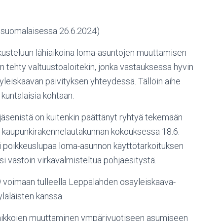
skisuomalaisessa 26.6.2024)
usteluun lähiaikoina loma-asuntojen muuttamisen
 tehty valtuustoaloitekin, jonka vastauksessa hyvin
n yleiskaavan päivityksen yhteydessä. Tällöin aihe
a kuntalaisia kohtaan.
äsenistä on kuitenkin päättänyt ryhtyä tekemään
län kaupunkirakennelautakunnan kokouksessa 18.6.
i poikkeuslupaa loma-asunnon käyttötarkoituksen
i vastoin virkavalmisteltua pohjaesitystä.
9 voimaan tulleella Leppälahden osayleiskaava-
yläläisten kanssa.
aikkojen muuttaminen ympärivuotiseen asumiseen