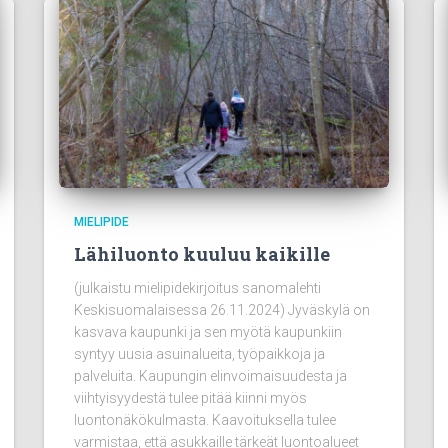
MIELIPIDE
Lähiluonto kuuluu kaikille
(julkaistu mielipidekirjoitus sanomalehti
Keskisuomalaisessa 26.11.2024) Jyväskylä on
kasvava kaupunki ja sen myötä kaupunkiin
syntyy uusia asuinalueita, työpaikkoja ja
palveluita. Kaupungin elinvoimaisuudesta ja
viihtyisyydestä tulee pitää kiinni myös
luontonäkökulmasta. Kaavoituksella tulee
varmistaa, että asukkaille tärkeät luontoalueet