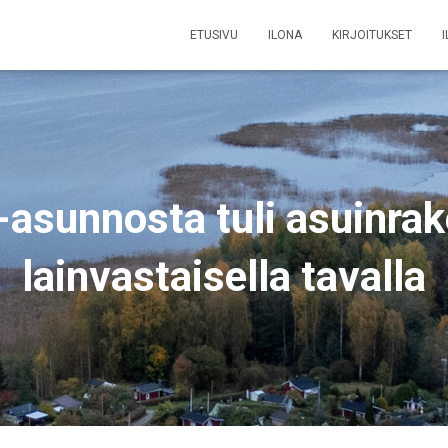
ETUSIVU
ILONA
KIRJOITUKSET
asunnosta tuli asuinra
lainvastaisella tavalla