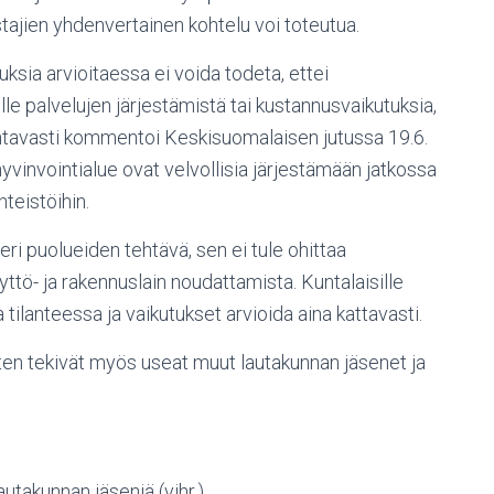
stajien yhdenvertainen kohtelu voi toteutua.
sia arvioitaessa ei voida todeta, ettei
 palvelujen järjestämistä tai kustannusvaikutuksia,
ohtavasti kommentoi Keskisuomalaisen jutussa 19.6.
invointialue ovat velvollisia järjestämään jatkossa
nteistöihin.
ri puolueiden tehtävä, sen ei tule ohittaa
ttö- ja rakennuslain noudattamista. Kuntalaisille
tilanteessa ja vaikutukset arvioida aina kattavasti.
ten tekivät myös useat muut lautakunnan jäsenet ja
utakunnan jäseniä (vihr.).