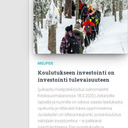
MIELIPIDE
Koulutukseen investointi on
investointi tulevaisuuteen
(julkaistu mielipidekirjoitus sanomalehti
Keskisuomalaisessa 18.3.2025) Jokaisella
lapsella ja nuorella on oikeus saada laadukasta
opetusta ja riittävästi tukea oppimiseensa.
Jyväskylän on oltava kaupunki, jossa koulutus
nähdään investointina – ei pelkkänä
säästökohteena. Perusopetukselle ja