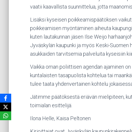
vaatii kaavallista suunnittelua, jotta maanomi
Lisäksi kyseisen poikkeamispäätöksen vaikutuk
poikkeamisen myöntäminen aiheuta kaupungille
kuten lautakunnan jäsen Ilse Weijo harhaanj
Jyväskylän kaupunki ja myös Keski-Suomen hyv
asukkaiden tarvitsemia palveluita kyseisiin kii
Vaikka oman poliittisen agendan ajaminen on e
kuntalaisten tasapuolista kohtelua tai maankäy
tulee taata yhdenvertainen kohtelu jokaisessa 
Jätimme päätöksestä eriävän mielipiteen, ku
toimialan esittelijä.
Ilona Helle, Kaisa Peltonen
Kirjoittajat ovat Jyväskylän kaupunkirakennela