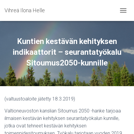
Vihreä Ilona Helle
NAVIG
Kuntien kestävän kehityksen
indikaattorit – seurantatyökalu
Sitoumus2050-kunnille
(valtuustoaloite jätetty 18.3.2019)
Valtioneuvoston kanslian Sitoumus 2050 -hanke tarjoaa
ilmaisen kestävän kehityksen seurantatyökalun kunnille,
jotka ovat tehneet kestävän kehityksen
toimenpidesitoumuksen. Työkalu tarjotaan vuoden 2019