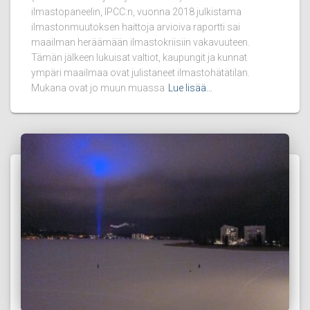
ilmastopaneelin, IPCC:n, vuonna 2018 julkistama
ilmastonmuutoksen haittoja arvioiva raportti sai
maailman heräämään ilmastokriisiin vakavuuteen.
Tämän jälkeen lukuisat valtiot, kaupungit ja kunnat
ympäri maailmaa ovat julistaneet ilmastohätätilan.
Mukana ovat jo muun muassa
Lue lisää…