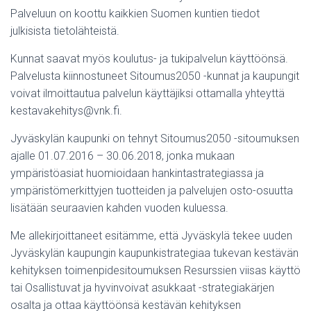
Palveluun on koottu kaikkien Suomen kuntien tiedot
julkisista tietolähteistä.
Kunnat saavat myös koulutus- ja tukipalvelun käyttöönsä.
Palvelusta kiinnostuneet Sitoumus2050 -kunnat ja kaupungit
voivat ilmoittautua palvelun käyttäjiksi ottamalla yhteyttä
kestavakehitys@vnk.fi.
Jyväskylän kaupunki on tehnyt Sitoumus2050 -sitoumuksen
ajalle 01.07.2016 – 30.06.2018, jonka mukaan
ympäristöasiat huomioidaan hankintastrategiassa ja
ympäristömerkittyjen tuotteiden ja palvelujen osto-osuutta
lisätään seuraavien kahden vuoden kuluessa.
Me allekirjoittaneet esitämme, että Jyväskylä tekee uuden
Jyväskylän kaupungin kaupunkistrategiaa tukevan kestävän
kehityksen toimenpidesitoumuksen Resurssien viisas käyttö
tai Osallistuvat ja hyvinvoivat asukkaat -strategiakärjen
osalta ja ottaa käyttöönsä kestävän kehityksen