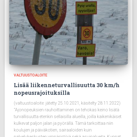
VALTUUSTOALOITE
Lisää liikenneturvallisuutta 30 km/h
nopeusrajoituksilla
(valtuustoaloite: jätetty 25.10.2021, käsitelty 28.11.2022)
“Ajonopeuksien rauhoittaminen on tehokas keino lisätä
turvallisuutta etenkin sellaisilla alueilla, joilla kaikenikäiset
kulkevat paljon jalan ja pyörällä. Tämä tarkoittaa niin
koulujen ja päiväkotien, sairaaloiden kuin
palvelukeskusten ympäristöjä sekä asuinalueita. Kunnat