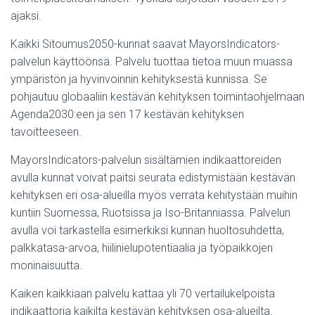
ajaksi.
Kaikki Sitoumus2050-kunnat saavat MayorsIndicators-
palvelun käyttöönsä. Palvelu tuottaa tietoa muun muassa
ympäristön ja hyvinvoinnin kehityksestä kunnissa. Se
pohjautuu globaaliin kestävän kehityksen toimintaohjelmaan
Agenda2030:een ja sen 17 kestävän kehityksen
tavoitteeseen.
MayorsIndicators-palvelun sisältämien indikaattoreiden
avulla kunnat voivat paitsi seurata edistymistään kestävän
kehityksen eri osa-alueilla myös verrata kehitystään muihin
kuntiin Suomessa, Ruotsissa ja Iso-Britanniassa. Palvelun
avulla voi tarkastella esimerkiksi kunnan huoltosuhdetta,
palkkatasa-arvoa, hiilinielupotentiaalia ja työpaikkojen
moninaisuutta.
Kaiken kaikkiaan palvelu kattaa yli 70 vertailukelpoista
indikaattoria kaikilta kestävän kehityksen osa-alueilta.