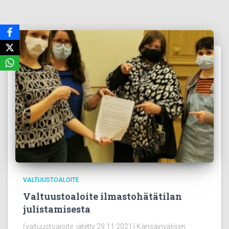
VALTUUSTOALOITE
Valtuustoaloite ilmastohätätilan
julistamisesta
(valtuustoaloite: jätetty 29.11.2021) Kansainvälisen