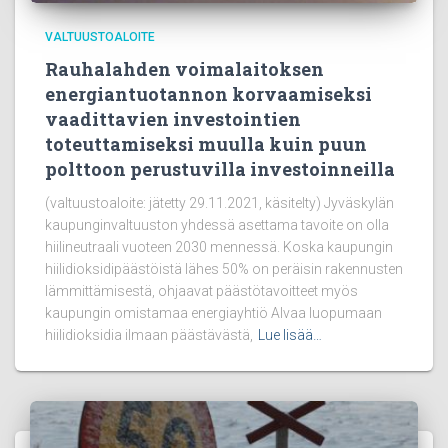
VALTUUSTOALOITE
Rauhalahden voimalaitoksen
energiantuotannon korvaamiseksi
vaadittavien investointien
toteuttamiseksi muulla kuin puun
polttoon perustuvilla investoinneilla
(valtuustoaloite: jätetty 29.11.2021, käsitelty) Jyväskylän
kaupunginvaltuuston yhdessä asettama tavoite on olla
hiilineutraali vuoteen 2030 mennessä. Koska kaupungin
hiilidioksidipäästöistä lähes 50% on peräisin rakennusten
lämmittämisestä, ohjaavat päästötavoitteet myös
kaupungin omistamaa energiayhtiö Alvaa luopumaan
hiilidioksidia ilmaan päästävästä,
Lue lisää…