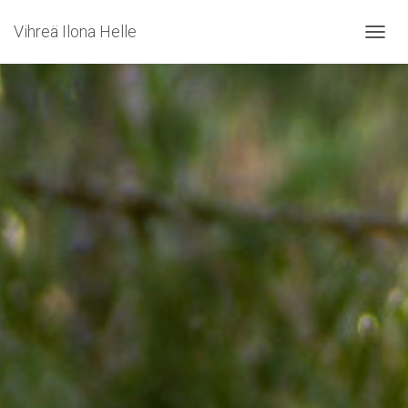
Vihreä Ilona Helle
NAVIG