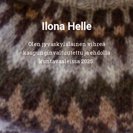
Ilona Helle
Olen jyväskyläläinen vihreä
kaupunginvaltuutettu ja ehdolla
kuntavaaleissa 2025.